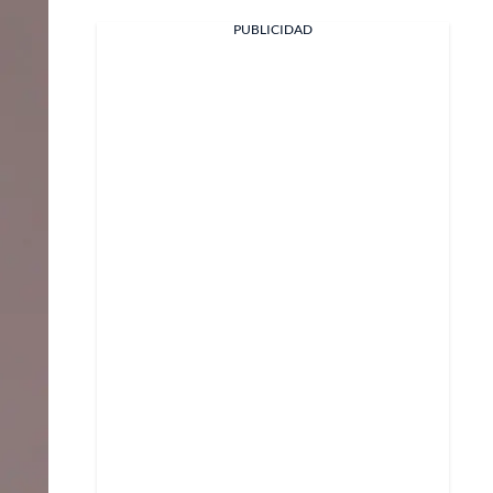
PUBLICIDAD
Facebook
X
Whatsapp
Copiar enlace
Telegram
LinkedIn