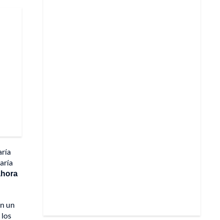
aría
aría
ahora
on un
 los