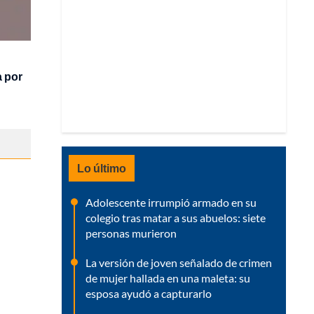
a por
Lo último
Adolescente irrumpió armado en su
colegio tras matar a sus abuelos: siete
personas murieron
La versión de joven señalado de crimen
de mujer hallada en una maleta: su
esposa ayudó a capturarlo