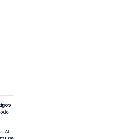
tigos
 todo
a. Al
fraude