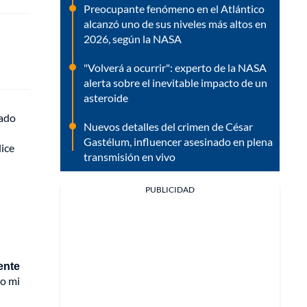
Preocupante fenómeno en el Atlántico
alcanzó uno de sus niveles más altos en
2026, según la NASA
"Volverá a ocurrir": experto de la NASA
alerta sobre el inevitable impacto de un
asteroide
hado
Nuevos detalles del crimen de César
Gastélum, influencer asesinado en plena
dice
transmisión en vivo
PUBLICIDAD
ente
do mi