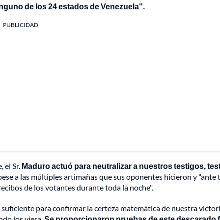
nguno de los 24 estados de Venezuela".
PUBLICIDAD
 el Sr.
Maduro actuó para neutralizar a nuestros testigos, tes
ese a las múltiples artimañas que sus oponentes hicieron y "ante
recibos de los votantes durante toda la noche".
suficiente para confirmar la certeza matemática de nuestra victori
ndo los viera.
Se proporcionaron pruebas de este descarado 