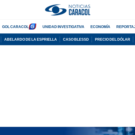
GOL CARACOL
UNIDAD INVESTIGATIVA
ECONOMÍA
REPORTA
ABELARDO DE LA ESPRIELLA
CASO BLESSD
PRECIO DEL DÓLAR
PUBLICIDAD