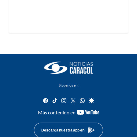
Síguenos en:
facebook
tiktok
instagram
twitter
whatsapp
google
youtube-
Más contenido en
footer
Descarga nuestra app en