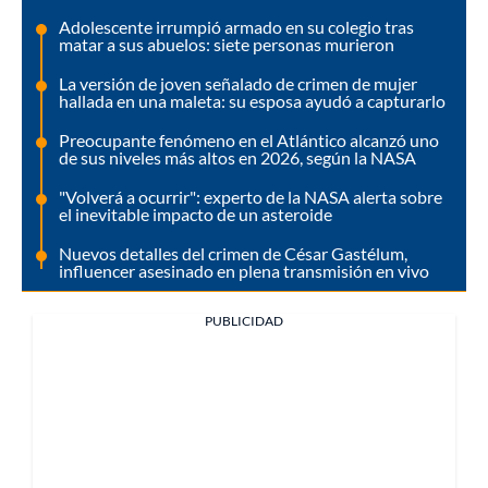
Adolescente irrumpió armado en su colegio tras
matar a sus abuelos: siete personas murieron
La versión de joven señalado de crimen de mujer
hallada en una maleta: su esposa ayudó a capturarlo
Preocupante fenómeno en el Atlántico alcanzó uno
de sus niveles más altos en 2026, según la NASA
"Volverá a ocurrir": experto de la NASA alerta sobre
el inevitable impacto de un asteroide
Nuevos detalles del crimen de César Gastélum,
influencer asesinado en plena transmisión en vivo
PUBLICIDAD