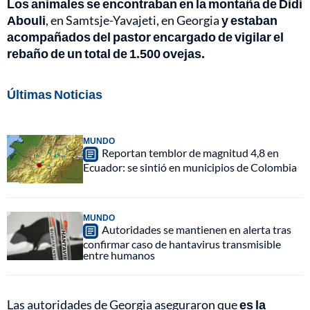
Los animales se encontraban en la montaña de Didi
Abouli
, en Samtsje-Yavajeti, en Georgia
y estaban
acompañados del pastor encargado de vigilar el
rebaño de un total de 1.500 ovejas.
Últimas Noticias
MUNDO
Reportan temblor de magnitud 4,8 en
Ecuador: se sintió en municipios de Colombia
MUNDO
Autoridades se mantienen en alerta tras
confirmar caso de hantavirus transmisible
entre humanos
Las autoridades de Georgia aseguraron que
es la