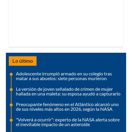
Lo último
Adolescente irrumpió armado en su colegio tras
matar a sus abuelos: siete personas murieron
La versión de joven señalado de crimen de mujer
hallada en una maleta: su esposa ayudó a capturarlo
Preocupante fenómeno en el Atlántico alcanzó uno
de sus niveles más altos en 2026, según la NASA
"Volverá a ocurrir": experto de la NASA alerta sobre
el inevitable impacto de un asteroide