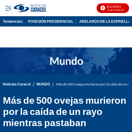
EN VIVO
Noticias Caracol En Viv
Tendencias:
POSESIÓN PRESIDENCIAL
ABELARDO DE LA ESPRIELLA
PUBLICIDAD
/
/
Noticias Caracol
MUNDO
Más de 500 ovejas murieron por la caída de un ra
Más de 500 ovejas murieron
por la caída de un rayo
mientras pastaban