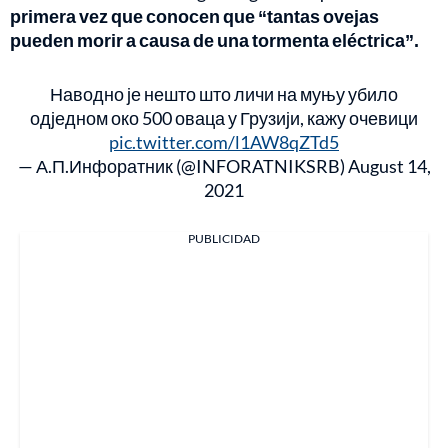
primera vez que conocen que “tantas ovejas
pueden morir a causa de una tormenta eléctrica”.
Наводно је нешто што личи на муњу убило
одједном око 500 оваца у Грузији, кажу очевици
pic.twitter.com/l1AW8qZTd5
— А.П.Инфоратник (@INFORATNIKSRB)
August 14,
2021
PUBLICIDAD