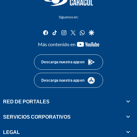
Síguenos en:
facebook
tiktok
instagram
twitter
whatsapp
google
youtube-
Más contenido en
footer
Descarga nuestra app en
Descarga nuestra app en
RED DE PORTALES
SERVICIOS CORPORATIVOS
LEGAL