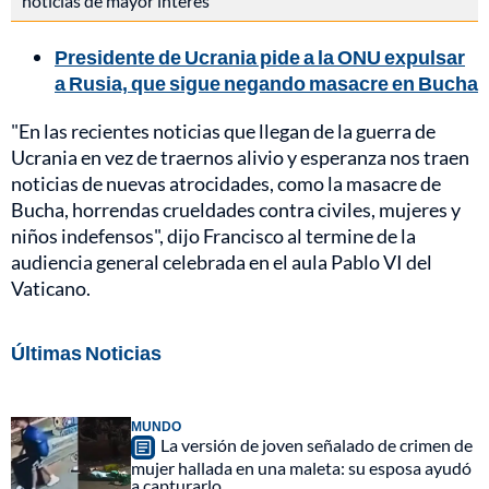
noticias de mayor interés
Presidente de Ucrania pide a la ONU expulsar
a Rusia, que sigue negando masacre en Bucha
"En las recientes noticias que llegan de la guerra de
Ucrania en vez de traernos alivio y esperanza nos traen
noticias de nuevas atrocidades, como la masacre de
Bucha, horrendas crueldades contra civiles, mujeres y
niños indefensos", dijo Francisco al termine de la
audiencia general celebrada en el aula Pablo VI del
Vaticano.
Últimas Noticias
MUNDO
La versión de joven señalado de crimen de
mujer hallada en una maleta: su esposa ayudó
a capturarlo