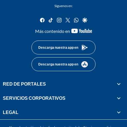
Síguenos en:
facebook
tiktok
instagram
twitter
whatsapp
google
youtube-
Más contenido en
footer
Descarga nuestra app en
Descarga nuestra app en
RED DE PORTALES
SERVICIOS CORPORATIVOS
LEGAL