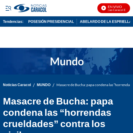
EN VIVO
Noticias Caracol En Vivo
Tendencias:
POSESIÓN PRESIDENCIAL
ABELARDO DE LA ESPRIELLA
PUBLICIDAD
/
/
Noticias Caracol
MUNDO
Masacre de Bucha: papa condena las “horrendas cr
Masacre de Bucha: papa
condena las “horrendas
crueldades” contra los