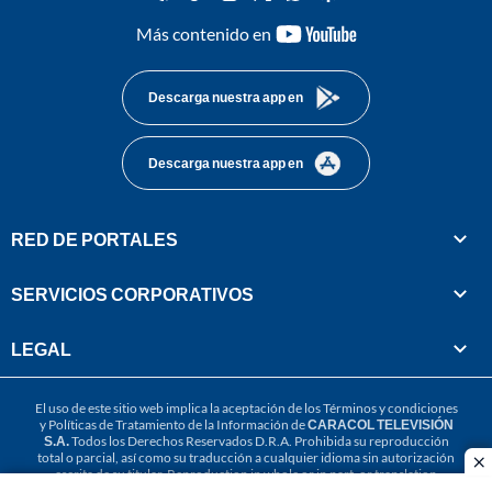
youtube-
Más contenido en
footer
Descarga nuestra app en
Descarga nuestra app en
RED DE PORTALES
SERVICIOS CORPORATIVOS
LEGAL
El uso de este sitio web implica la aceptación de los
Términos y condiciones
y
Políticas de Tratamiento de la Información
de
CARACOL TELEVISIÓN
S.A.
Todos los Derechos Reservados D.R.A. Prohibida su reproducción
total o parcial, así como su traducción a cualquier idioma sin autorización
cl
escrita de su titular. Reproduction in whole or in part, or translation
without written permission is prohibited. All rights reserved 2025.