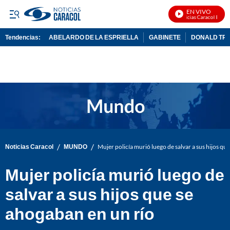
EN VIVO
Noticias Caracol En Viv
Tendencias:
ABELARDO DE LA ESPRIELLA
GABINETE
DONALD TR
PUBLICIDAD
/
/
Noticias Caracol
MUNDO
Mujer policía murió luego de salvar a sus hijos qu
Mujer policía murió luego de
salvar a sus hijos que se
ahogaban en un río