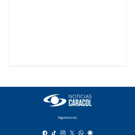
Síguenos en:
facebook
tiktok
instagram
twitter
whatsapp
google