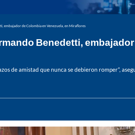
i, embajador de Colombia en Venezuela, en Miraflores
Armando Benedetti, embajador
lazos de amistad que nunca se debieron romper”, aseg