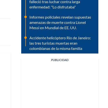
falleció tras luchar contra larga
enfermedad: "Lo disfrutaba"
Informes policiales revelan supuestas
amenazas de muerte contra Lionel
Messi en Mundial de EE. UU.
Accidente helicóptero Río de Janeiro:
las tres turistas muertas eran
colombianas de la misma familia
PUBLICIDAD