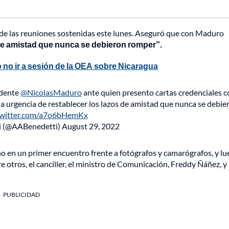
 de las reuniones sostenidas este lunes. Aseguró que con Maduro
 de amistad que nunca se debieron romper”.
 no ir a sesión de la OEA sobre Nicaragua
idente
@NicolasMaduro
ante quien presento cartas credenciales 
urgencia de restablecer los lazos de amistad que nunca se debie
twitter.com/a7o6bHemKx
i (@AABenedetti)
August 29, 2022
o en un primer encuentro frente a fotógrafos y camarógrafos, y l
 otros, el canciller, el ministro de Comunicación, Freddy Ñáñez, y 
PUBLICIDAD