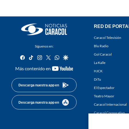
RED DE PORTA
Caracol Televisión
Blu Radio
Síguenos en:
Gol Caracol
facebook
tiktok
instagram
twitter
whatsapp
google
La Kalle
youtube-
Más contenido en
HJCK
footer
DiTu
Descarga nuestra app en
El Espectador
Teatro Mayor
Descarga nuestra app en
Caracol Internacional
Caracol Corporativo
Caracol Next