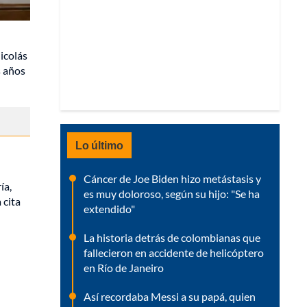
icolás
s años
Lo último
Cáncer de Joe Biden hizo metástasis y
ía,
es muy doloroso, según su hijo: "Se ha
 cita
extendido"
La historia detrás de colombianas que
fallecieron en accidente de helicóptero
en Río de Janeiro
Así recordaba Messi a su papá, quien