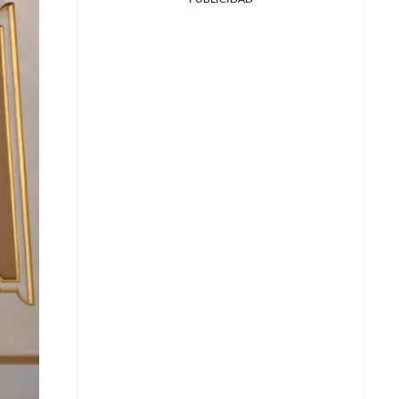
Facebook
X
Whatsapp
Copiar enlace
Telegram
LinkedIn