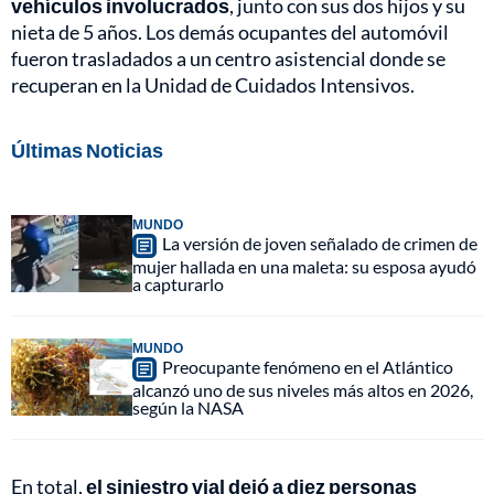
vehículos involucrados
, junto con sus dos hijos y su
nieta de 5 años. Los demás ocupantes del automóvil
fueron trasladados a un centro asistencial donde se
recuperan en la Unidad de Cuidados Intensivos.
Últimas Noticias
MUNDO
La versión de joven señalado de crimen de
mujer hallada en una maleta: su esposa ayudó
a capturarlo
MUNDO
Preocupante fenómeno en el Atlántico
alcanzó uno de sus niveles más altos en 2026,
según la NASA
En total,
el siniestro vial dejó a diez personas