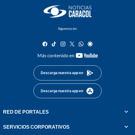
Síguenos en:
facebook
tiktok
instagram
twitter
whatsapp
google
youtube-
Más contenido en
footer
Descarga nuestra app en
Descarga nuestra app en
RED DE PORTALES
SERVICIOS CORPORATIVOS