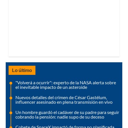
Lo último
"Volverá a ocurrir": experto de la NASA alerta sobre
el inevitable impacto de un asteroide
Nuevos detalles del crimen de César Gastélum,
influencer asesinado en plena transmisión en vivo
Un hombre guardó el cadáver de su padre para seguir
cobrando la pensión: nadie supo de su deceso
Cohete de SpaceX impactó de forma no planificada