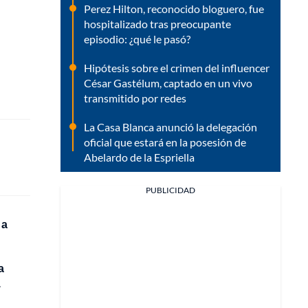
Perez Hilton, reconocido bloguero, fue
hospitalizado tras preocupante
episodio: ¿qué le pasó?
Hipótesis sobre el crimen del influencer
César Gastélum, captado en un vivo
transmitido por redes
La Casa Blanca anunció la delegación
oficial que estará en la posesión de
Abelardo de la Espriella
PUBLICIDAD
 a
a
.