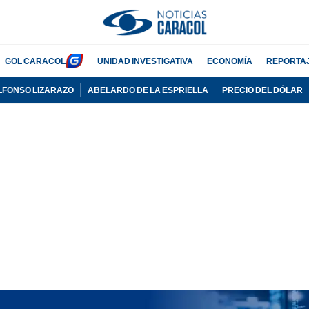
GOL CARACOL
UNIDAD INVESTIGATIVA
ECONOMÍA
REPORTA
LFONSO LIZARAZO
ABELARDO DE LA ESPRIELLA
PRECIO DEL DÓLAR
PUBLICIDAD