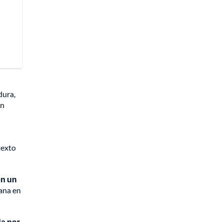
dura,
en
texto
en un
ñana en
da por