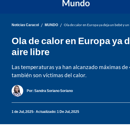
/
/
Noticias Caracol
MUNDO
Ola de calor en Europa ya deja un bebé y un 
Ola de calor en Europa ya 
aire libre
Las temperaturas ya han alcanzado máximas de 43
también son víctimas del calor.
Por:
Sandra Soriano Soriano
1 de Jul, 2025
Actualizado: 1 De Jul, 2025