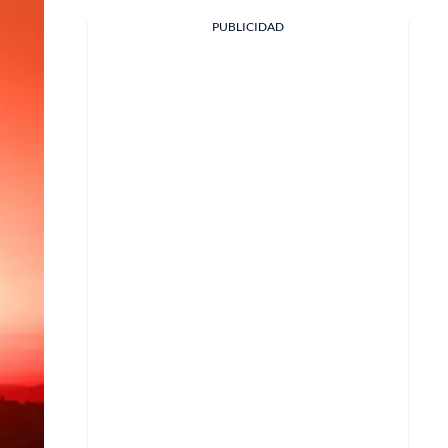
PUBLICIDAD
Facebook
X
Whatsapp
Copiar enlace
Telegram
LinkedIn