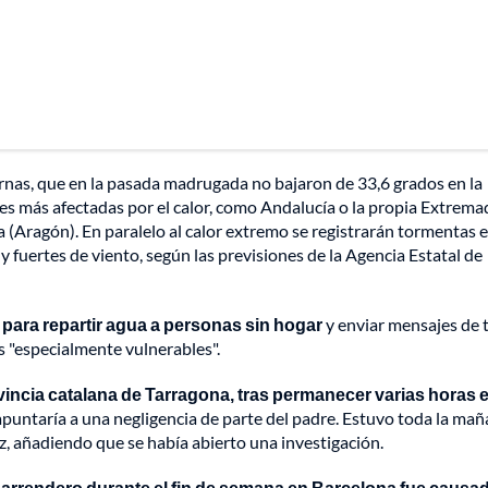
rnas, que en la pasada madrugada no bajaron de 33,6 grados en la
es más afectadas por el calor, como Andalucía o la propia Extrema
a (Aragón). En paralelo al calor extremo se registrarán tormentas 
 fuertes de viento, según las previsiones de la Agencia Estatal de
 para repartir agua a personas sin hogar
y enviar mensajes de 
 "especialmente vulnerables".
ovincia catalana de Tarragona, tras permanecer varias horas 
apuntaría a una negligencia de parte del padre. Estuvo toda la ma
voz, añadiendo que se había abierto una investigación.
 barrendero durante el fin de semana en Barcelona fue causa