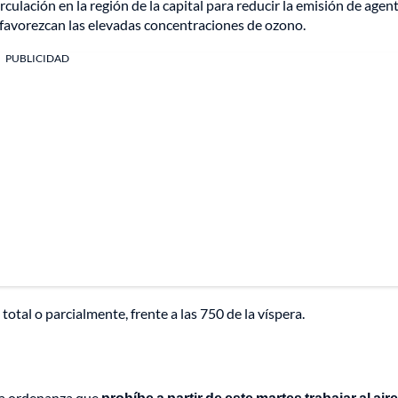
irculación en la región de la capital para reducir la emisión de agen
 favorezcan las elevadas concentraciones de ozono.
PUBLICIDAD
otal o parcialmente, frente a las 750 de la víspera.
una ordenanza que
prohíbe a partir de este martes trabajar al aire