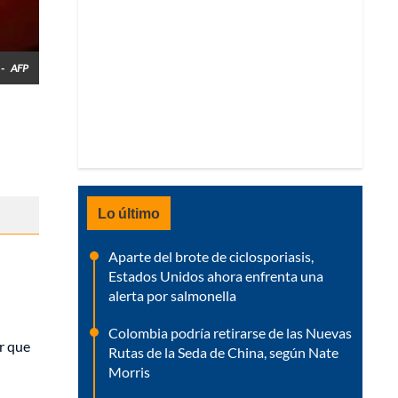
 -
AFP
l
Lo último
Aparte del brote de ciclosporiasis,
Estados Unidos ahora enfrenta una
alerta por salmonella
Colombia podría retirarse de las Nuevas
or que
Rutas de la Seda de China, según Nate
Morris