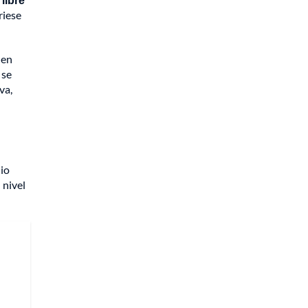
riese
 en
 se
va,
dio
 nivel