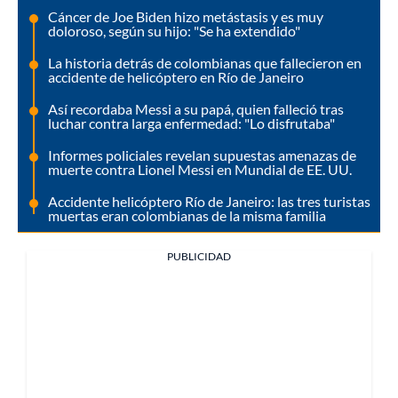
Cáncer de Joe Biden hizo metástasis y es muy
doloroso, según su hijo: "Se ha extendido"
La historia detrás de colombianas que fallecieron en
accidente de helicóptero en Río de Janeiro
Así recordaba Messi a su papá, quien falleció tras
luchar contra larga enfermedad: "Lo disfrutaba"
Informes policiales revelan supuestas amenazas de
muerte contra Lionel Messi en Mundial de EE. UU.
Accidente helicóptero Río de Janeiro: las tres turistas
muertas eran colombianas de la misma familia
PUBLICIDAD