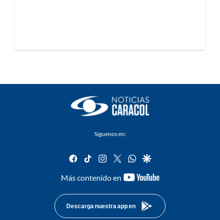
Síguenos en:
facebook
tiktok
instagram
twitter
whatsapp
google
youtube-
Más contenido en
footer
Descarga nuestra app en