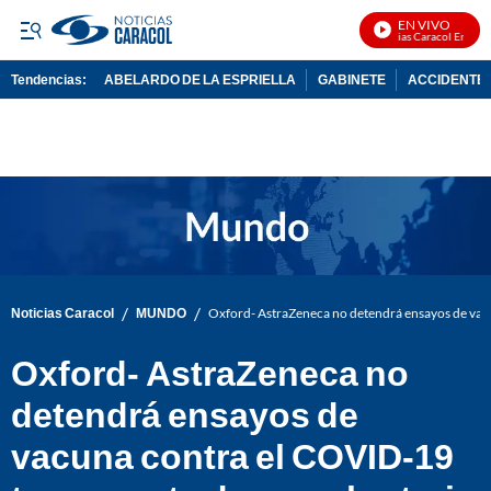
EN VIVO
Noticias Caracol En Vivo
Tendencias:
ABELARDO DE LA ESPRIELLA
GABINETE
ACCIDENTE 
PUBLICIDAD
/
/
Noticias Caracol
MUNDO
Oxford- AstraZeneca no detendrá ensayos de vac
Oxford- AstraZeneca no
detendrá ensayos de
vacuna contra el COVID-19