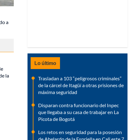
ndo a
Lo último
de
de la
Trasladan a 103 “peligrosos criminales”
de la cárcel de Itagüí a otras prisiones de
máxima seguridad
Disparan contra funcionario del Inpec
que llegaba a su casa de trabajar en La
Picota de Bogotá
Los retos en seguridad para la posesión
de Abelardo de la Espriella en Cali este 7