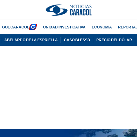
GOL CARACOL
UNIDAD INVESTIGATIVA
ECONOMÍA
REPORTA
ABELARDO DE LA ESPRIELLA
CASO BLESSD
PRECIO DEL DÓLAR
PUBLICIDAD