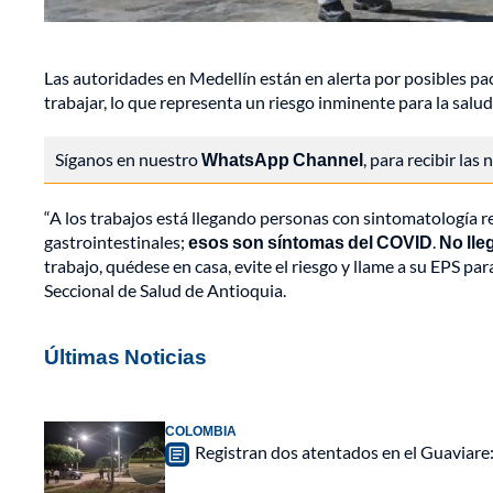
Las autoridades en
Medellín
están en alerta por posibles pa
trabajar, lo que representa un riesgo inminente para la salud 
Síganos en nuestro
WhatsApp Channel
, para recibir las
“A los trabajos está llegando personas con sintomatología re
gastrointestinales;
esos son síntomas del COVID
.
No lle
trabajo, quédese en casa, evite el riesgo y llame a su EPS pa
Seccional de Salud de Antioquia.
Últimas Noticias
COLOMBIA
Registran dos atentados en el Guaviar