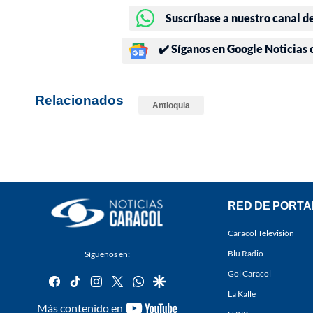
Suscríbase a nuestro canal d
✔️ Síganos en Google Noticias
Relacionados
Antioquia
RED DE PORTA
Caracol Televisión
Blu Radio
Síguenos en:
Gol Caracol
facebook
tiktok
instagram
twitter
whatsapp
google
La Kalle
youtube-
Más contenido en