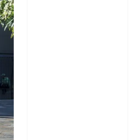
Facebook
X
Whatsapp
Copiar enlace
Telegram
LinkedIn