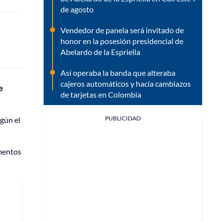
de agosto
Vendedor de panela será invitado de
honor en la posesión presidencial de
Abelardo de la Espriella
Así operaba la banda que alteraba
cajeros automáticos y hacía cambiazos
e
de tarjetas en Colombia
PUBLICIDAD
egún el
ementos