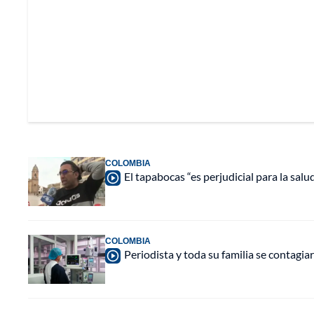
COLOMBIA
El tapabocas “es perjudicial para la sa
COLOMBIA
Periodista y toda su familia se contagia