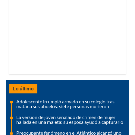
Lo último
Adolescente irrumpió armado en su colegio tras
matar a sus abuelos: siete personas murieron
La versión de joven señalado de crimen de mujer
hallada en una maleta: su esposa ayudó a capturarlo
Preocupante fenómeno en el Atlántico alcanzó uno