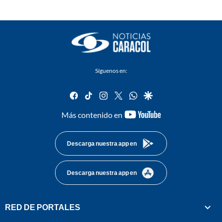
Síguenos en:
facebook
tiktok
instagram
twitter
whatsapp
google
youtube-
Más contenido en
footer
Descarga nuestra app en
Descarga nuestra app en
RED DE PORTALES