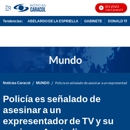
EN VIVO
Noticias Caracol En Vivo
Tendencias:
ABELARDO DE LA ESPRIELLA
GABINETE
DONALD TR
PUBLICIDAD
/
/
Noticias Caracol
MUNDO
Policía es señalado de asesinar a un expresentado
Policía es señalado de
asesinar a un
expresentador de TV y su