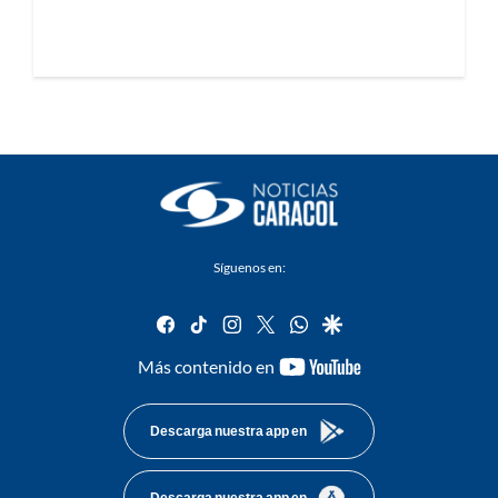
Síguenos en:
facebook
tiktok
instagram
twitter
whatsapp
google
youtube-
Más contenido en
footer
Descarga nuestra app en
Descarga nuestra app en