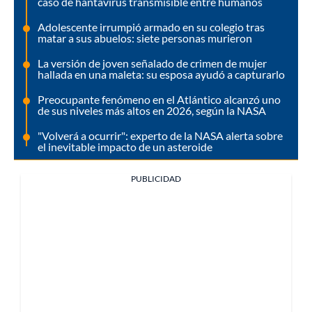
caso de hantavirus transmisible entre humanos
Adolescente irrumpió armado en su colegio tras
matar a sus abuelos: siete personas murieron
La versión de joven señalado de crimen de mujer
hallada en una maleta: su esposa ayudó a capturarlo
Preocupante fenómeno en el Atlántico alcanzó uno
de sus niveles más altos en 2026, según la NASA
"Volverá a ocurrir": experto de la NASA alerta sobre
el inevitable impacto de un asteroide
PUBLICIDAD