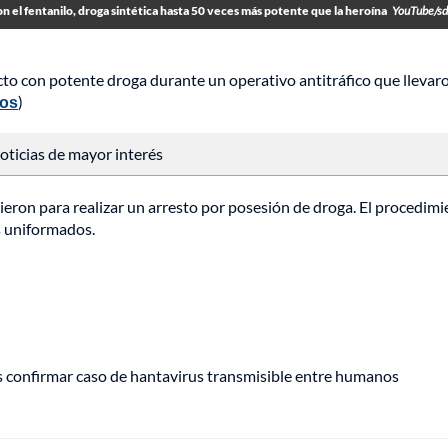
n el fentanilo, droga sintética hasta 50 veces más potente que la heroína
YouTube/sd
acto con potente droga durante un operativo antitráfico que llevar
dos
)
 noticias de mayor interés
eron para realizar un arresto por posesión de droga. El procedim
s uniformados.
s confirmar caso de hantavirus transmisible entre humanos