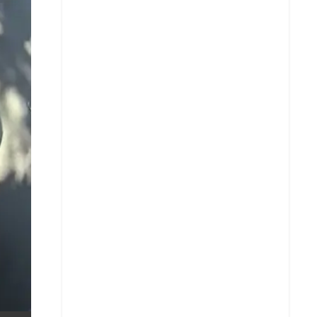
X
Whatsapp
Copiar enlace
Telegram
LinkedIn