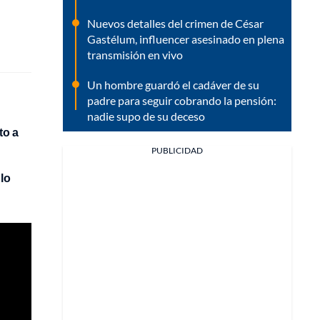
Nuevos detalles del crimen de César
Gastélum, influencer asesinado en plena
transmisión en vivo
Un hombre guardó el cadáver de su
padre para seguir cobrando la pensión:
nadie supo de su deceso
o a
PUBLICIDAD
lo