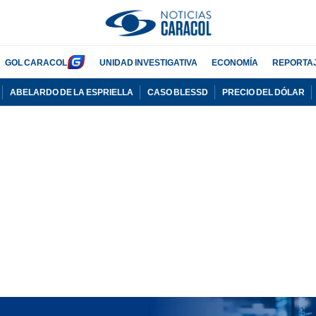
GOL CARACOL
UNIDAD INVESTIGATIVA
ECONOMÍA
REPORTA
ABELARDO DE LA ESPRIELLA
CASO BLESSD
PRECIO DEL DÓLAR
PUBLICIDAD