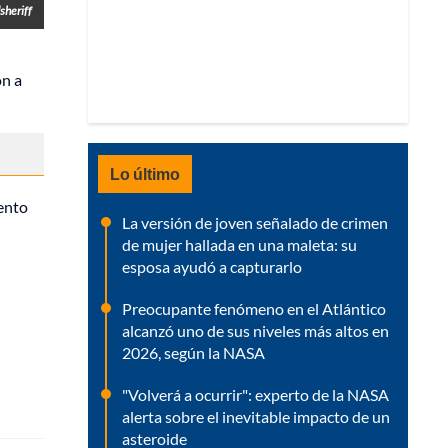
sheriff
on a
Lo último
iento
La versión de joven señalado de crimen
de mujer hallada en una maleta: su
esposa ayudó a capturarlo
Preocupante fenómeno en el Atlántico
alcanzó uno de sus niveles más altos en
2026, según la NASA
"Volverá a ocurrir": experto de la NASA
alerta sobre el inevitable impacto de un
asteroide