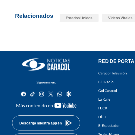
Relacionados
Estados Unidos
Videos Virales
RED DE PORTA
Caracol Televisión
Blu Radio
Síguenos en:
Gol Caracol
facebook
tiktok
instagram
twitter
whatsapp
google
La Kalle
youtube-
Más contenido en
HJCK
footer
DiTu
Descarga nuestra app en
El Espectador
Teatro Mayor