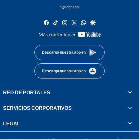
Síguenos en:
facebook
tiktok
instagram
twitter
whatsapp
google
youtube-
Más contenido en
footer
Descarga nuestra app en
Descarga nuestra app en
RED DE PORTALES
SERVICIOS CORPORATIVOS
LEGAL