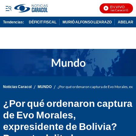
EN VIVO
Noticias Caracol En Vivo
Tendencias:
DÉFICIT FISCAL
MURIÓ ALFONSO LIZARAZO
ABELARDO
PUBLICIDAD
/
/
Noticias Caracol
MUNDO
¿Por qué ordenaron captura de Evo Morales, expres
¿Por qué ordenaron captura
de Evo Morales,
expresidente de Bolivia?