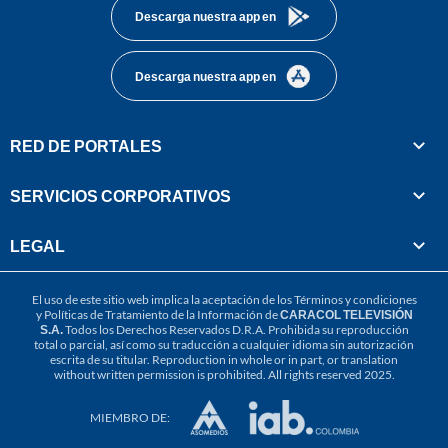
Descarga nuestra app en
Descarga nuestra app en
RED DE PORTALES
SERVICIOS CORPORATIVOS
LEGAL
El uso de este sitio web implica la aceptación de los
Términos y condiciones
y
Políticas de Tratamiento de la Información
de
CARACOL TELEVISIÓN
S.A.
Todos los Derechos Reservados D.R.A. Prohibida su reproducción
total o parcial, así como su traducción a cualquier idioma sin autorización
escrita de su titular. Reproduction in whole or in part, or translation
without written permission is prohibited. All rights reserved 2025.
MIEMBRO DE: