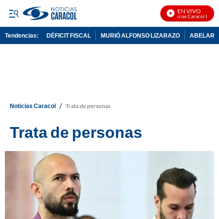
EN VIVO
Noticias Caracol En Vivo
Tendencias:
DÉFICIT FISCAL
MURIÓ ALFONSO LIZARAZO
ABELARDO
PUBLICIDAD
/
Noticias Caracol
Trata de personas
Trata de personas