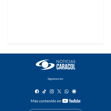
Síguenos en:
facebook
tiktok
instagram
twitter
whatsapp
google
youtube-
Más contenido en
footer