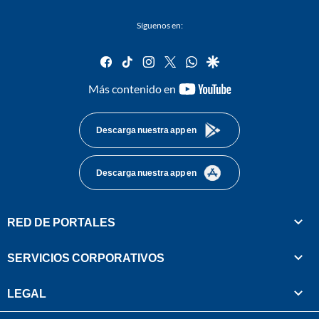
Síguenos en:
facebook
tiktok
instagram
twitter
whatsapp
google
youtube-
Más contenido en
footer
Descarga nuestra app en
Descarga nuestra app en
RED DE PORTALES
SERVICIOS CORPORATIVOS
LEGAL