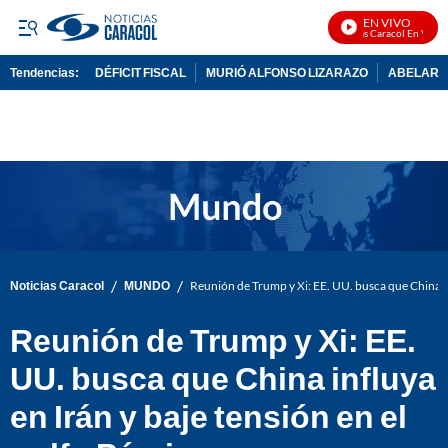
EN VIVO
Noticias Caracol En Vivo
Tendencias:
DÉFICIT FISCAL
MURIÓ ALFONSO LIZARAZO
ABELARDO
PUBLICIDAD
/
/
Noticias Caracol
MUNDO
Reunión de Trump y Xi: EE. UU. busca que China inf
Reunión de Trump y Xi: EE.
UU. busca que China influya
en Irán y baje tensión en el