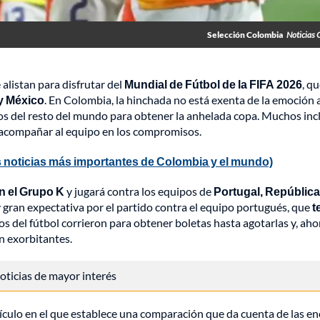
Selección Colombia
Noticias 
 alistan para disfrutar del
Mundial de Fútbol de la FIFA 2026
, q
y México
. En Colombia, la hinchada no está exenta de la emoción 
pos del resto del mundo para obtener la anhelada copa. Muchos inc
a acompañar al equipo en los compromisos.
 noticias más importantes de Colombia y el mundo)
n el Grupo K
y jugará contra los equipos de
Portugal, República
gran expectativa por el partido contra el equipo portugués, que
t
cos del fútbol corrieron para obtener boletas hasta agotarlas y, ahor
n exorbitantes.
 noticias de mayor interés
tículo en el que establece una comparación que da cuenta de las e