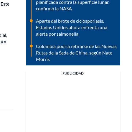
planificada contra la superficie lunar,
Este
confirmó la NASA
Aparte del brote de ciclosporiasis,
Estados Unidos ahora enfrenta una
alerta por salmonella
ial,
a un
Colombia podría retirarse de las Nuevas
Rutas de la Seda de China, según Nate
Morris
PUBLICIDAD