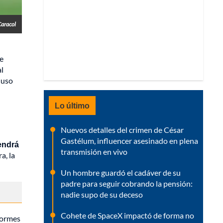
Caracol
ue
al
luso
Lo último
Nuevos detalles del crimen de César
Gastélum, influencer asesinado en plena
endrá
transmisión en vivo
a, la
Un hombre guardó el cadáver de su
padre para seguir cobrando la pensión:
nadie supo de su deceso
Cohete de SpaceX impactó de forma no
normes