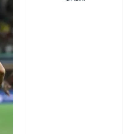
Facebook
X
Whatsapp
Copiar enlace
Telegram
LinkedIn