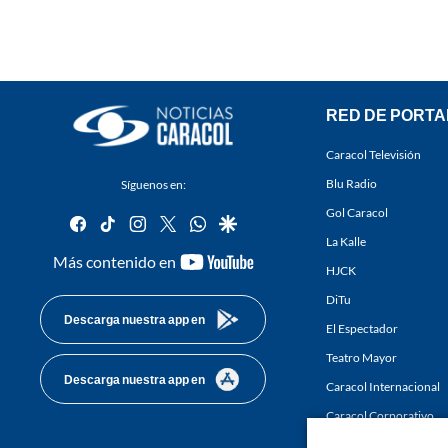
RED DE PORTA
Caracol Televisión
Blu Radio
Síguenos en:
Gol Caracol
facebook
tiktok
instagram
twitter
whatsapp
google
La Kalle
youtube-
Más contenido en
HJCK
footer
DiTu
Descarga nuestra app en
El Espectador
Teatro Mayor
Descarga nuestra app en
Caracol Internacional
Caracol Corporativo
Caracol Next