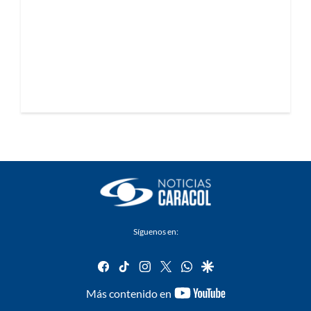
Síguenos en:
facebook
tiktok
instagram
twitter
whatsapp
google
youtube-
Más contenido en
footer