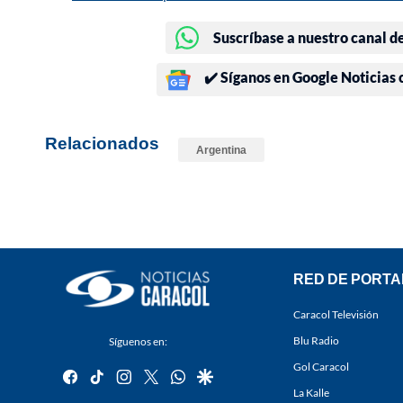
Suscríbase a nuestro canal d
✔️ Síganos en Google Noticias
Relacionados
Argentina
RED DE PORTA
Caracol Televisión
Blu Radio
Síguenos en:
Gol Caracol
facebook
tiktok
instagram
twitter
whatsapp
google
La Kalle