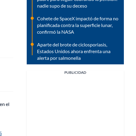
nadie supo de su deceso
Cohete de SpaceX impactó de forma no
planificada contra la superficie lunar,
confirmó la NASA
Aparte del brote de ciclosporiasis,
Estados Unidos ahora enfrenta una
alerta por salmonella
PUBLICIDAD
en el
5