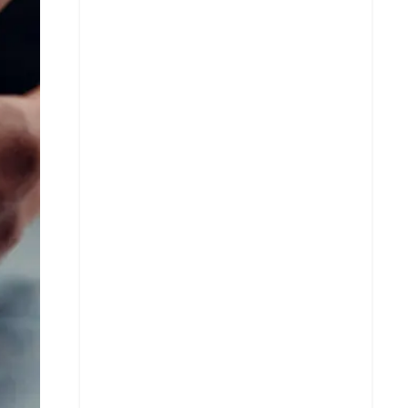
Facebook
X
Whatsapp
Copiar enlace
Telegram
LinkedIn