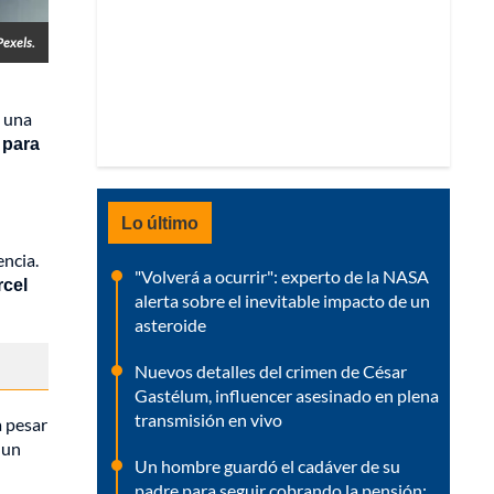
Pexels.
a una
 para
Lo último
encia.
"Volverá a ocurrir": experto de la NASA
rcel
alerta sobre el inevitable impacto de un
asteroide
Nuevos detalles del crimen de César
Gastélum, influencer asesinado en plena
transmisión en vivo
 a pesar
 un
Un hombre guardó el cadáver de su
padre para seguir cobrando la pensión: