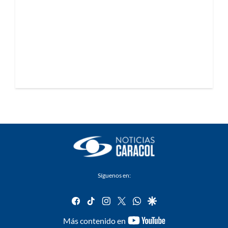
Síguenos en:
facebook
tiktok
instagram
twitter
whatsapp
google
youtube-
Más contenido en