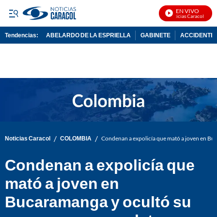
EN VIVO
Noticias Caracol En Viv
Tendencias:
ABELARDO DE LA ESPRIELLA
GABINETE
ACCIDENTE 
PUBLICIDAD
/
/
Noticias Caracol
COLOMBIA
Condenan a expolicía que mató a joven en Bu
Condenan a expolicía que
mató a joven en
Bucaramanga y ocultó su