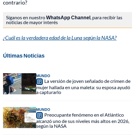
contrario?
Síganos en nuestro
WhatsApp Channel
, para recibir las
noticias de mayor interés
¿Cuál es la verdadera edad de la Luna según la NASA?
Últimas Noticias
MUNDO
La versión de joven señalado de crimen de
mujer hallada en una maleta: su esposa ayudó
a capturarlo
MUNDO
Preocupante fenómeno en el Atlántico
alcanzó uno de sus niveles más altos en 2026,
según la NASA