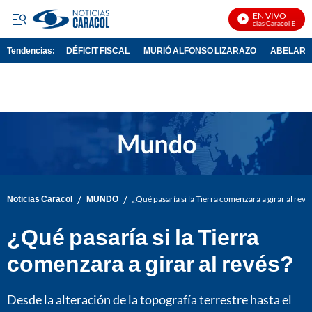
EN VIVO
Noticias Caracol En Vivo
Tendencias:
DÉFICIT FISCAL
MURIÓ ALFONSO LIZARAZO
ABELARDO
PUBLICIDAD
/
/
Noticias Caracol
MUNDO
¿Qué pasaría si la Tierra comenzara a girar al revé
¿Qué pasaría si la Tierra
comenzara a girar al revés?
Desde la alteración de la topografía terrestre hasta el