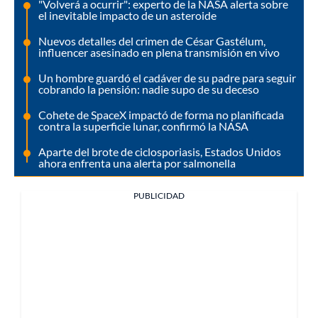
"Volverá a ocurrir": experto de la NASA alerta sobre
el inevitable impacto de un asteroide
Nuevos detalles del crimen de César Gastélum,
influencer asesinado en plena transmisión en vivo
Un hombre guardó el cadáver de su padre para seguir
cobrando la pensión: nadie supo de su deceso
Cohete de SpaceX impactó de forma no planificada
contra la superficie lunar, confirmó la NASA
Aparte del brote de ciclosporiasis, Estados Unidos
ahora enfrenta una alerta por salmonella
PUBLICIDAD