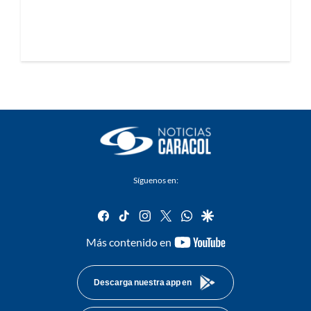
Síguenos en:
facebook
tiktok
instagram
twitter
whatsapp
google
youtube-
Más contenido en
footer
Descarga nuestra app en