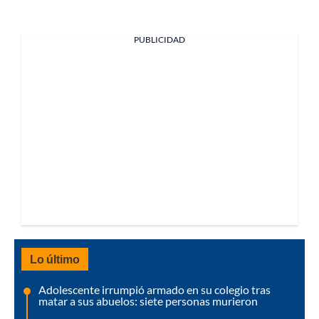
PUBLICIDAD
Lo último
Adolescente irrumpió armado en su colegio tras
matar a sus abuelos: siete personas murieron