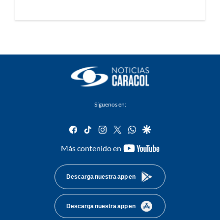
Síguenos en:
facebook
tiktok
instagram
twitter
whatsapp
google
youtube-
Más contenido en
footer
Descarga nuestra app en
Descarga nuestra app en