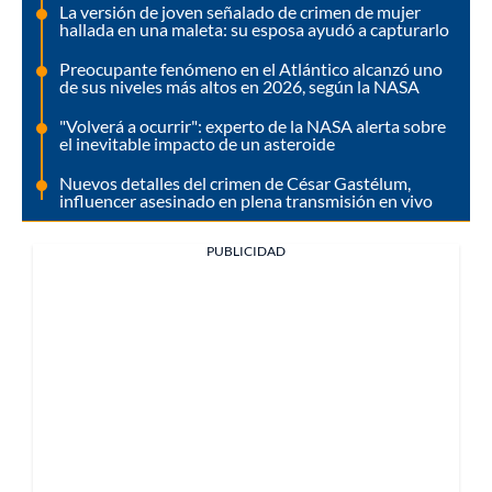
La versión de joven señalado de crimen de mujer
hallada en una maleta: su esposa ayudó a capturarlo
Preocupante fenómeno en el Atlántico alcanzó uno
de sus niveles más altos en 2026, según la NASA
"Volverá a ocurrir": experto de la NASA alerta sobre
el inevitable impacto de un asteroide
Nuevos detalles del crimen de César Gastélum,
influencer asesinado en plena transmisión en vivo
PUBLICIDAD