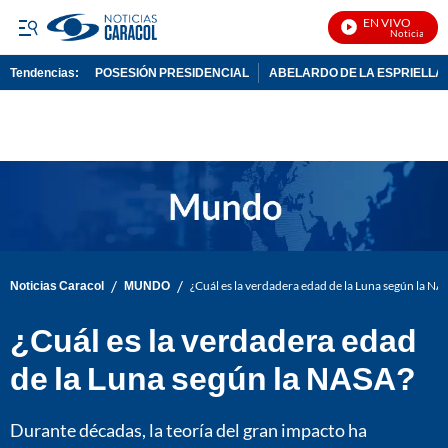
EN VIVO
Noticias Cara
Tendencias:
POSESIÓN PRESIDENCIAL
ABELARDO DE LA ESPRIELLA
PUBLICIDAD
/
/
Noticias Caracol
MUNDO
¿Cuál es la verdadera edad de la Luna según la NA
¿Cuál es la verdadera edad
de la Luna según la NASA?
Durante décadas, la teoría del gran impacto ha