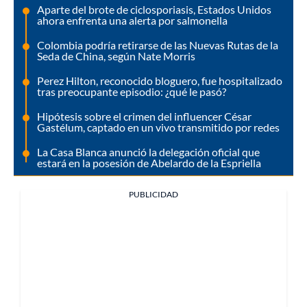
Aparte del brote de ciclosporiasis, Estados Unidos
ahora enfrenta una alerta por salmonella
Colombia podría retirarse de las Nuevas Rutas de la
Seda de China, según Nate Morris
Perez Hilton, reconocido bloguero, fue hospitalizado
tras preocupante episodio: ¿qué le pasó?
Hipótesis sobre el crimen del influencer César
Gastélum, captado en un vivo transmitido por redes
La Casa Blanca anunció la delegación oficial que
estará en la posesión de Abelardo de la Espriella
PUBLICIDAD