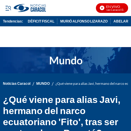
EN VIVO
Noticias Caracol En Vivo
Tendencias:
DÉFICIT FISCAL
MURIÓ ALFONSO LIZARAZO
ABELARDO
PUBLICIDAD
/
/
Noticias Caracol
MUNDO
¿Qué viene para alias Javi, hermano del narco ecua
¿Qué viene para alias Javi,
hermano del narco
ecuatoriano 'Fito', tras ser