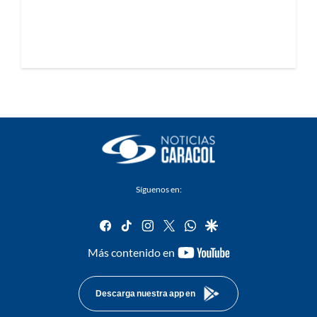
Síguenos en:
facebook
tiktok
instagram
twitter
whatsapp
google
youtube-
Más contenido en
footer
Descarga nuestra app en