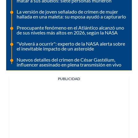
matar a sus abuelos: siete personas murieron
La versión de joven señalado de crimen de mujer
hallada en una maleta: su esposa ayudó a capturarlo
Preocupante fenómeno en el Atlántico alcanzó uno
de sus niveles más altos en 2026, según la NASA
"Volverá a ocurrir": experto de la NASA alerta sobre
el inevitable impacto de un asteroide
Nuevos detalles del crimen de César Gastélum,
influencer asesinado en plena transmisión en vivo
PUBLICIDAD