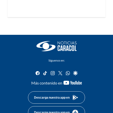
Síguenos en:
facebook
tiktok
instagram
twitter
whatsapp
google
youtube-
Más contenido en
footer
Descarga nuestra app en
Descarga nuestra app en