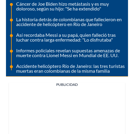
Cáncer de Joe Biden hizo metástasis y es muy
doloroso, según su hijo: "Se ha extendido"
La historia detrás de colombianas que fallecieron en
accidente de helicóptero en Río de Janeiro
Así recordaba Messi a su papá, quien falleció tras
luchar contra larga enfermedad: "Lo disfrutaba"
Informes policiales revelan supuestas amenazas de
muerte contra Lionel Messi en Mundial de EE. UU.
Accidente helicóptero Río de Janeiro: las tres turistas
muertas eran colombianas de la misma familia
PUBLICIDAD