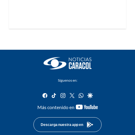
Síguenos en:
facebook
tiktok
instagram
twitter
whatsapp
google
youtube-
Más contenido en
footer
Descarga nuestra app en