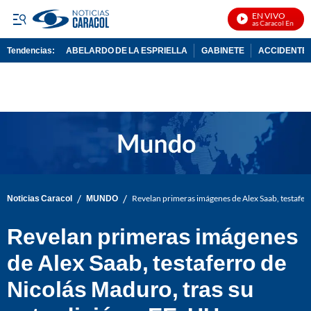
EN VIVO
Noticias Caracol En Vivo
Tendencias:
ABELARDO DE LA ESPRIELLA
GABINETE
ACCIDENTE 
PUBLICIDAD
/
/
Noticias Caracol
MUNDO
Revelan primeras imágenes de Alex Saab, testaferr
Revelan primeras imágenes
de Alex Saab, testaferro de
Nicolás Maduro, tras su