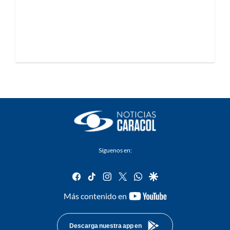
Síguenos en:
facebook
tiktok
instagram
twitter
whatsapp
google
youtube-
Más contenido en
footer
Descarga nuestra app en