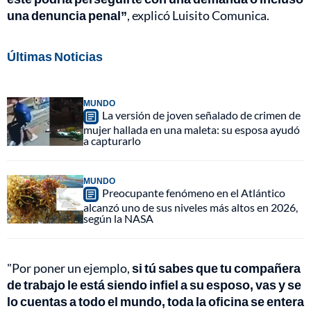
una denuncia penal”
, explicó Luisito Comunica.
Últimas Noticias
MUNDO
La versión de joven señalado de crimen de
mujer hallada en una maleta: su esposa ayudó
a capturarlo
MUNDO
Preocupante fenómeno en el Atlántico
alcanzó uno de sus niveles más altos en 2026,
según la NASA
"Por poner un ejemplo,
si tú sabes que tu compañera
de trabajo le está siendo infiel a su esposo, vas y se
lo cuentas a todo el mundo, toda la oficina se entera