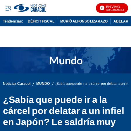
EN VIVO
Noticias Caracol En Vivo
Tendencias:
DÉFICIT FISCAL
MURIÓ ALFONSO LIZARAZO
ABELARDO
PUBLICIDAD
/
/
Noticias Caracol
MUNDO
¿Sabía que puede ir a la cárcel por delatar a un inf
¿Sabía que puede ir a la
cárcel por delatar a un infiel
en Japón? Le saldría muy