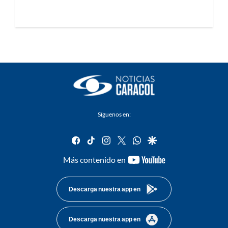
Síguenos en:
facebook
tiktok
instagram
twitter
whatsapp
google
youtube-
Más contenido en
footer
Descarga nuestra app en
Descarga nuestra app en