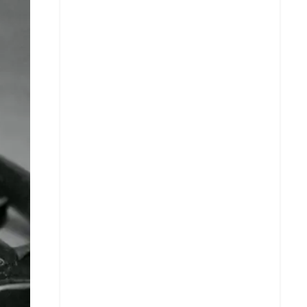
Facebook
X
Whatsapp
Copiar enlace
Telegram
LinkedIn