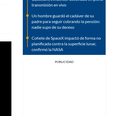
transmisión en vivo
Un hombre guardó el cadáver de su
padre para seguir cobrando la pensión:
nadie supo de su deceso
Cohete de SpaceX impactó de forma no
planificada contra la superficie lunar,
confirmó la NASA
PUBLICIDAD