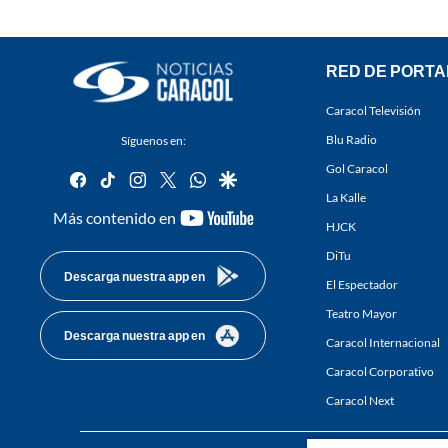
RED DE PORTA
Caracol Televisión
Blu Radio
Síguenos en:
Gol Caracol
facebook
tiktok
instagram
twitter
whatsapp
google
La Kalle
youtube-
Más contenido en
HJCK
footer
DiTu
Descarga nuestra app en
El Espectador
Teatro Mayor
Descarga nuestra app en
Caracol Internacional
Caracol Corporativo
Caracol Next