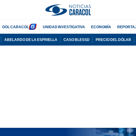
GOL CARACOL
UNIDAD INVESTIGATIVA
ECONOMÍA
REPORTA
ABELARDO DE LA ESPRIELLA
CASO BLESSD
PRECIO DEL DÓLAR
PUBLICIDAD