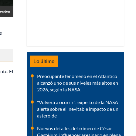
archivo
e
Lo último
nte. El
Preocupante fenómeno en el Atlántico
alcanzó uno de sus niveles más altos en
2026, según la NASA
"Volverá a ocurrir": experto de la NASA
alerta sobre el inevitable impacto de un
asteroide
Nuevos detalles del crimen de César
Gastélum, influencer asesinado en plena