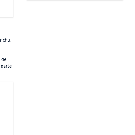
inchu.
s de
 parte