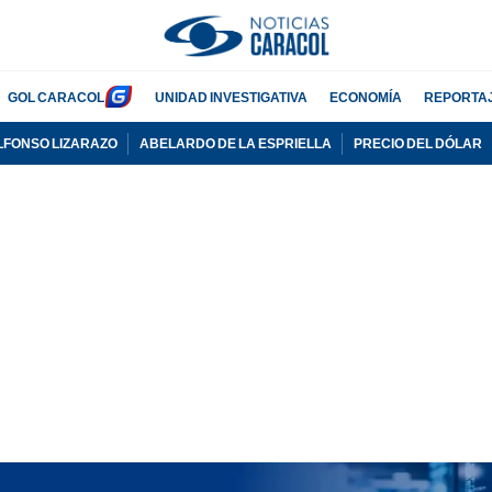
GOL CARACOL
UNIDAD INVESTIGATIVA
ECONOMÍA
REPORTA
LFONSO LIZARAZO
ABELARDO DE LA ESPRIELLA
PRECIO DEL DÓLAR
PUBLICIDAD