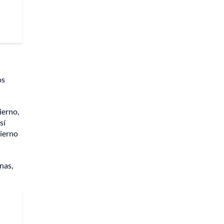
os
ierno,
sí
bierno
nas,