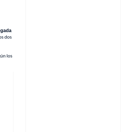
egada
os dos
gún los