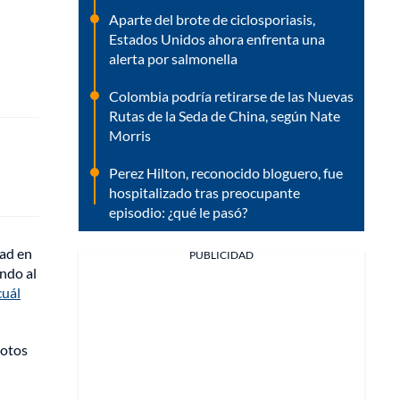
Aparte del brote de ciclosporiasis,
Estados Unidos ahora enfrenta una
alerta por salmonella
Colombia podría retirarse de las Nuevas
Rutas de la Seda de China, según Nate
Morris
Perez Hilton, reconocido bloguero, fue
hospitalizado tras preocupante
episodio: ¿qué le pasó?
dad en
PUBLICIDAD
ando al
cuál
motos