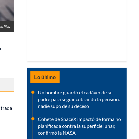
es Plus
n
Lo último
Un hombre guardó el cadáver de su
padre para seguir cobrando la pensión:
nadie supo de su deceso
ntrada
Cohete de SpaceX impactó de forma no
planificada contra la superficie lunar,
confirmó la NASA