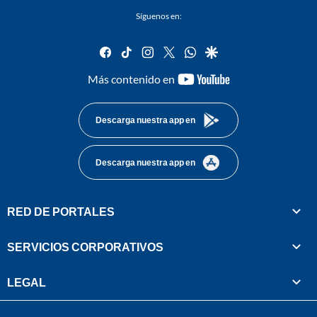
Síguenos en:
facebook
tiktok
instagram
twitter
whatsapp
google
youtube-
Más contenido en
footer
Descarga nuestra app en
Descarga nuestra app en
RED DE PORTALES
SERVICIOS CORPORATIVOS
LEGAL