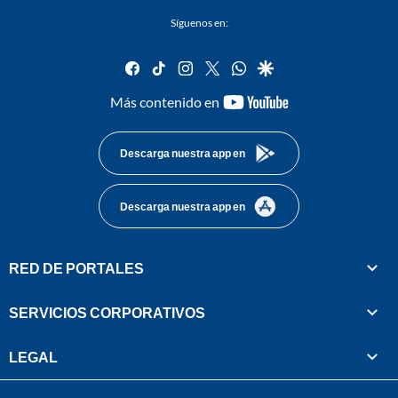
Síguenos en:
facebook
tiktok
instagram
twitter
whatsapp
google
youtube-
Más contenido en
footer
Descarga nuestra app en
Descarga nuestra app en
RED DE PORTALES
SERVICIOS CORPORATIVOS
LEGAL