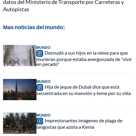
datos del Ministerio de Transporte por Carreteras y
Autopistas
Mas noticias del mundo:
MUNDO
Desnudó a sus hijos en la nieve para que
murieran porque estaba avergonzada de "vivir
en pecado"
MUNDO
Hija de jeque de Dubái dice que está
secuestrada en su mansión y teme por su vida
MUNDO
Impresionantes imágenes de plaga de
langostas que azota a Kenia