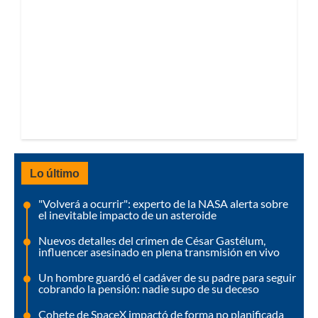
Lo último
"Volverá a ocurrir": experto de la NASA alerta sobre
el inevitable impacto de un asteroide
Nuevos detalles del crimen de César Gastélum,
influencer asesinado en plena transmisión en vivo
Un hombre guardó el cadáver de su padre para seguir
cobrando la pensión: nadie supo de su deceso
Cohete de SpaceX impactó de forma no planificada