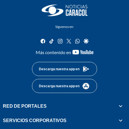
Síguenos en:
facebook
tiktok
instagram
twitter
whatsapp
google
youtube-
Más contenido en
footer
Descarga nuestra app en
Descarga nuestra app en
RED DE PORTALES
SERVICIOS CORPORATIVOS