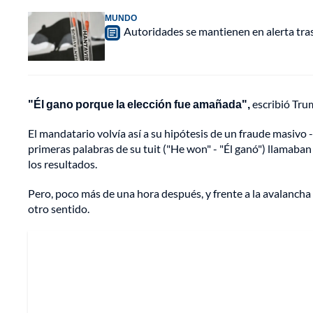
MUNDO
Autoridades se mantienen en alerta tra
"Él gano porque la elección fue amañada",
escribió Tru
El mandatario volvía así a su hipótesis de un fraude masivo
primeras palabras de su tuit ("He won" - "Él ganó") llamaban
los resultados.
Pero, poco más de una hora después, y frente a la avalancha
otro sentido.