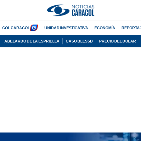
GOL CARACOL
UNIDAD INVESTIGATIVA
ECONOMÍA
REPORTA
ABELARDO DE LA ESPRIELLA
CASO BLESSD
PRECIO DEL DÓLAR
PUBLICIDAD