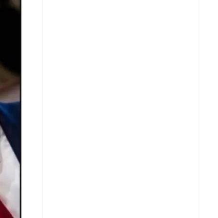
X
Whatsapp
Copiar enlace
Telegram
LinkedIn