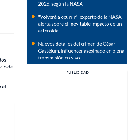
2026, según la NASA
"Volverá a ocurrir": experto de la NASA
alerta sobre el inevitable impacto de un
asteroide
Nuevos detalles del crimen de César
Gastélum, influencer asesinado en plena
transmisión en vivo
dos
ncio de
PUBLICIDAD
 el