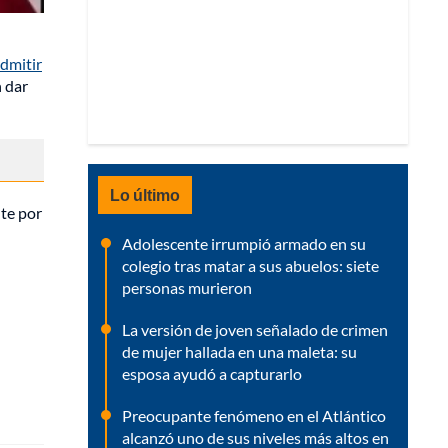
dmitir
n dar
Lo último
nte por
Adolescente irrumpió armado en su
colegio tras matar a sus abuelos: siete
personas murieron
La versión de joven señalado de crimen
de mujer hallada en una maleta: su
esposa ayudó a capturarlo
Preocupante fenómeno en el Atlántico
alcanzó uno de sus niveles más altos en