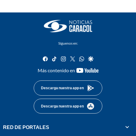
Síguenos en:
facebook
tiktok
instagram
twitter
whatsapp
google
youtube-
Más contenido en
footer
Descarga nuestra app en
Descarga nuestra app en
RED DE PORTALES