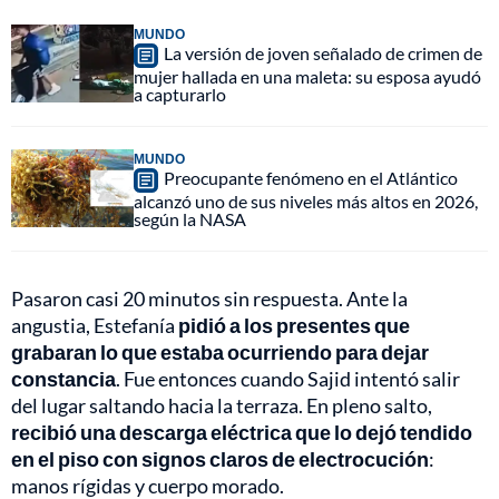
MUNDO
La versión de joven señalado de crimen de
mujer hallada en una maleta: su esposa ayudó
a capturarlo
MUNDO
Preocupante fenómeno en el Atlántico
alcanzó uno de sus niveles más altos en 2026,
según la NASA
Pasaron casi 20 minutos sin respuesta. Ante la
angustia, Estefanía
pidió a los presentes que
grabaran lo que estaba ocurriendo para dejar
constancia
. Fue entonces cuando Sajid intentó salir
del lugar saltando hacia la terraza. En pleno salto,
recibió una descarga eléctrica que lo dejó tendido
en el piso con signos claros de electrocución
:
manos rígidas y cuerpo morado.