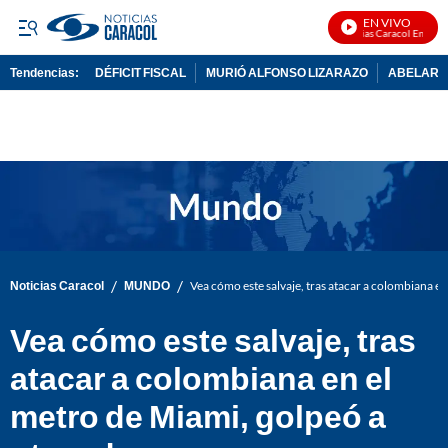
EN VIVO
Noticias Caracol En Vivo
Tendencias:
DÉFICIT FISCAL
MURIÓ ALFONSO LIZARAZO
ABELARDO
PUBLICIDAD
/
/
Noticias Caracol
MUNDO
Vea cómo este salvaje, tras atacar a colombiana e
Vea cómo este salvaje, tras
atacar a colombiana en el
metro de Miami, golpeó a