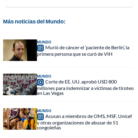
Más noticias del Mundo:
MUNDO
Murió de cáncer el ‘paciente de Berlín’, la
primera persona que se curó de VIH
MUNDO
Corte de EE. UU. aprobó USD 800
millones para indemnizar a víctimas de tiroteo
en Las Vegas
MUNDO
Acusan a miembros de OMS, MSF, Unicef
y otras organizaciones de abusar de 51
congoleñas