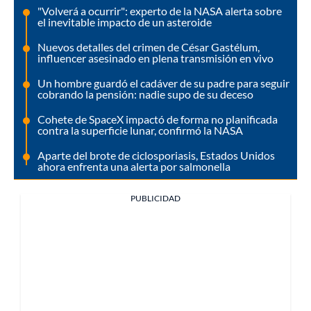
"Volverá a ocurrir": experto de la NASA alerta sobre
el inevitable impacto de un asteroide
Nuevos detalles del crimen de César Gastélum,
influencer asesinado en plena transmisión en vivo
Un hombre guardó el cadáver de su padre para seguir
cobrando la pensión: nadie supo de su deceso
Cohete de SpaceX impactó de forma no planificada
contra la superficie lunar, confirmó la NASA
Aparte del brote de ciclosporiasis, Estados Unidos
ahora enfrenta una alerta por salmonella
PUBLICIDAD