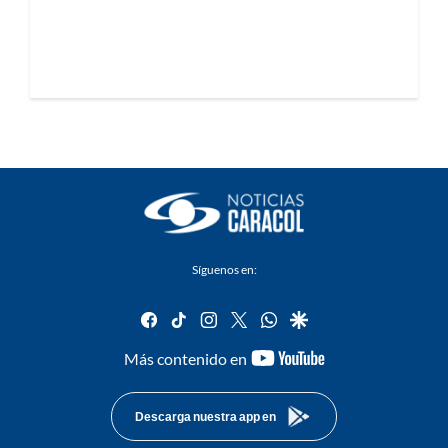
Síguenos en:
facebook
tiktok
instagram
twitter
whatsapp
google
youtube-
Más contenido en
footer
Descarga nuestra app en