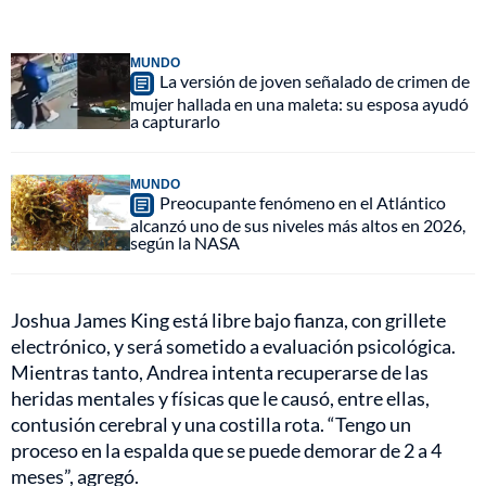
MUNDO
La versión de joven señalado de crimen de
mujer hallada en una maleta: su esposa ayudó
a capturarlo
MUNDO
Preocupante fenómeno en el Atlántico
alcanzó uno de sus niveles más altos en 2026,
según la NASA
Joshua James King está libre bajo fianza, con grillete
electrónico, y será sometido a evaluación psicológica.
Mientras tanto, Andrea intenta recuperarse de las
heridas mentales y físicas que le causó, entre ellas,
contusión cerebral y una costilla rota. “Tengo un
proceso en la espalda que se puede demorar de 2 a 4
meses”, agregó.