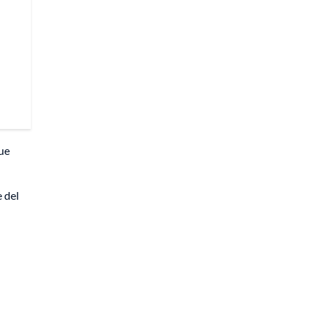
ue
 del