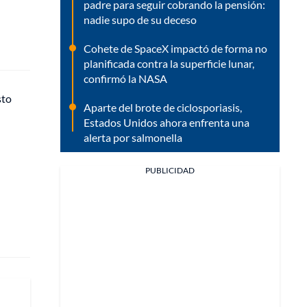
padre para seguir cobrando la pensión:
nadie supo de su deceso
Cohete de SpaceX impactó de forma no
planificada contra la superficie lunar,
confirmó la NASA
sto
Aparte del brote de ciclosporiasis,
Estados Unidos ahora enfrenta una
alerta por salmonella
PUBLICIDAD