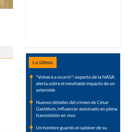
Lo último
"Volverá a ocurrir": experto de la NASA
alerta sobre el inevitable impacto de un
asteroide
Nuevos detalles del crimen de César
Gastélum, influencer asesinado en plena
transmisión en vivo
Un hombre guardó el cadáver de su