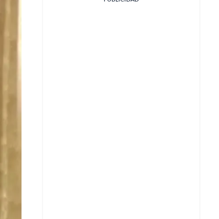
Facebook
X
Whatsapp
Copiar enlace
Telegram
LinkedIn