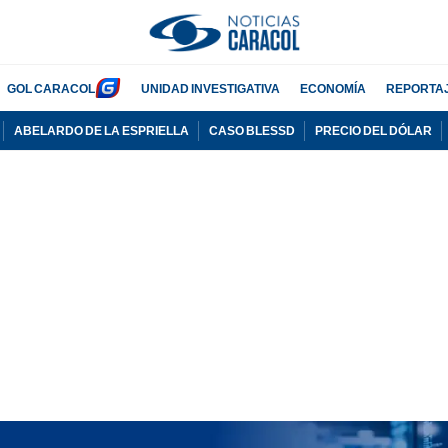
GOL CARACOL
UNIDAD INVESTIGATIVA
ECONOMÍA
REPORTA
ABELARDO DE LA ESPRIELLA
CASO BLESSD
PRECIO DEL DÓLAR
PUBLICIDAD