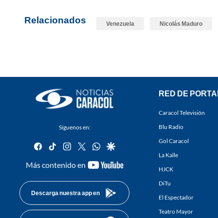
Relacionados
Venezuela
Nicolás Maduro
RED DE PORTA
Caracol Televisión
Blu Radio
Síguenos en:
Gol Caracol
facebook
tiktok
instagram
twitter
whatsapp
google
La Kalle
youtube-
Más contenido en
HJCK
footer
DiTu
Descarga nuestra app en
El Espectador
Teatro Mayor