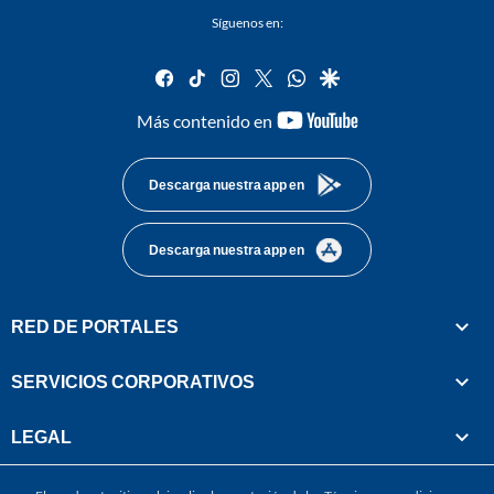
Síguenos en:
facebook
tiktok
instagram
twitter
whatsapp
google
youtube-
Más contenido en
footer
Descarga nuestra app en
Descarga nuestra app en
RED DE PORTALES
SERVICIOS CORPORATIVOS
LEGAL