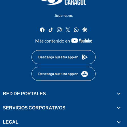
Síguenos en:
facebook
tiktok
instagram
twitter
whatsapp
google
youtube-
Más contenido en
footer
Descarga nuestra app en
Descarga nuestra app en
RED DE PORTALES
SERVICIOS CORPORATIVOS
LEGAL