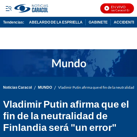
EN VIVO
Noticias Caracol En Vivo
Tendencias:
ABELARDO DE LA ESPRIELLA
GABINETE
ACCIDENTE 
PUBLICIDAD
/
/
Noticias Caracol
MUNDO
Vladimir Putin afirma que el fin de la neutralidad 
Vladimir Putin afirma que el
fin de la neutralidad de
Finlandia será "un error"