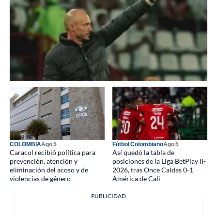
COLOMBIA
Ago 5
Fútbol Colombiano
Ago 5
Caracol recibió política para
Así quedó la tabla de
prevención, atención y
posiciones de la Liga BetPlay II-
eliminación del acoso y de
2026, tras Once Caldas 0-1
violencias de género
América de Cali
PUBLICIDAD