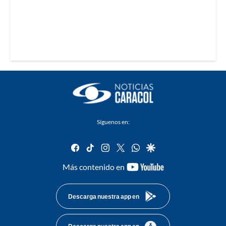
Síguenos en:
facebook
tiktok
instagram
twitter
whatsapp
google
youtube-
Más contenido en
footer
Descarga nuestra app en