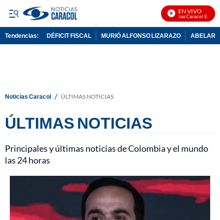
EN VIVO
Noticias Caracol En Vivo
Tendencias:
DÉFICIT FISCAL
MURIÓ ALFONSO LIZARAZO
ABELARDO
PUBLICIDAD
/
Noticias Caracol
ÚLTIMAS NOTICIAS
ÚLTIMAS NOTICIAS
Principales y últimas noticias de Colombia y el mundo
las 24 horas