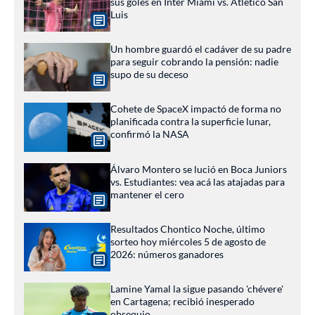
sus goles en Inter Miami vs. Atlético San
Luis
Un hombre guardó el cadáver de su padre
para seguir cobrando la pensión: nadie
supo de su deceso
Cohete de SpaceX impactó de forma no
planificada contra la superficie lunar,
confirmó la NASA
Álvaro Montero se lució en Boca Juniors
vs. Estudiantes: vea acá las atajadas para
mantener el cero
Resultados Chontico Noche, último
sorteo hoy miércoles 5 de agosto de
2026: números ganadores
Lamine Yamal la sigue pasando 'chévere'
en Cartagena; recibió inesperado
obsequio