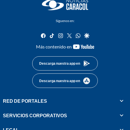
Síguenos en:
facebook
tiktok
instagram
twitter
whatsapp
google
youtube-
Más contenido en
footer
Descarga nuestra app en
Descarga nuestra app en
RED DE PORTALES
SERVICIOS CORPORATIVOS
LEGAL