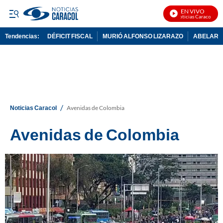
EN VIVO
Noticias Caracol En Vi
Tendencias:
DÉFICIT FISCAL
MURIÓ ALFONSO LIZARAZO
ABELARDO
PUBLICIDAD
/
Noticias Caracol
Avenidas de Colombia
Avenidas de Colombia