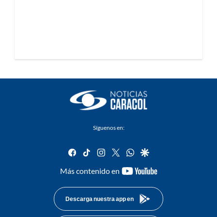
Síguenos en:
facebook
tiktok
instagram
twitter
whatsapp
google
youtube-
Más contenido en
footer
Descarga nuestra app en