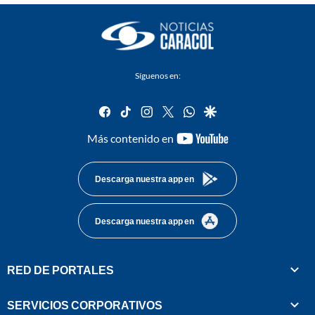
Síguenos en:
facebook
tiktok
instagram
twitter
whatsapp
google
youtube-
Más contenido en
footer
Descarga nuestra app en
Descarga nuestra app en
RED DE PORTALES
SERVICIOS CORPORATIVOS