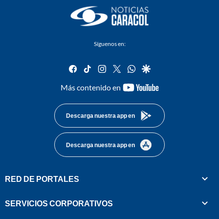
Síguenos en:
facebook
tiktok
instagram
twitter
whatsapp
google
youtube-
Más contenido en
footer
Descarga nuestra app en
Descarga nuestra app en
RED DE PORTALES
SERVICIOS CORPORATIVOS