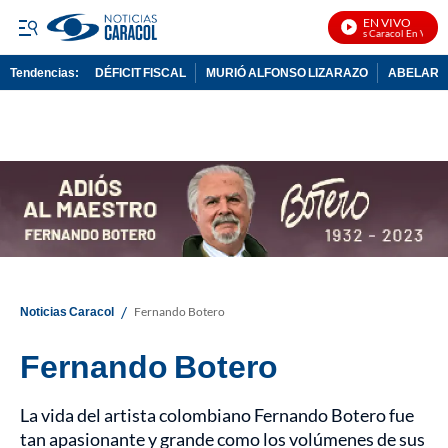
EN VIVO
Noticias Caracol En Vivo
Tendencias:
DÉFICIT FISCAL
MURIÓ ALFONSO LIZARAZO
ABELARDO
PUBLICIDAD
/
Noticias Caracol
Fernando Botero
Fernando Botero
La vida del artista colombiano Fernando Botero fue
tan apasionante y grande como los volúmenes de sus