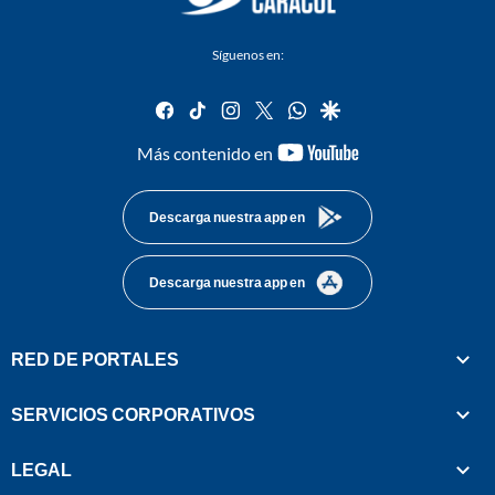
Síguenos en:
facebook
tiktok
instagram
twitter
whatsapp
google
youtube-
Más contenido en
footer
Descarga nuestra app en
Descarga nuestra app en
RED DE PORTALES
SERVICIOS CORPORATIVOS
LEGAL