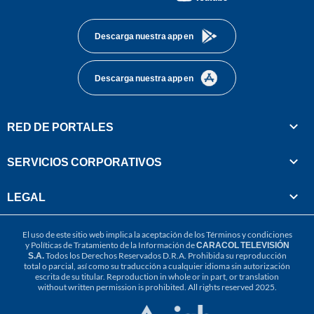
footer
Descarga nuestra app en
Descarga nuestra app en
RED DE PORTALES
SERVICIOS CORPORATIVOS
LEGAL
El uso de este sitio web implica la aceptación de los
Términos y condiciones
y
Políticas de Tratamiento de la Información
de
CARACOL TELEVISIÓN
S.A.
Todos los Derechos Reservados D.R.A. Prohibida su reproducción
total o parcial, así como su traducción a cualquier idioma sin autorización
escrita de su titular. Reproduction in whole or in part, or translation
without written permission is prohibited. All rights reserved 2025.