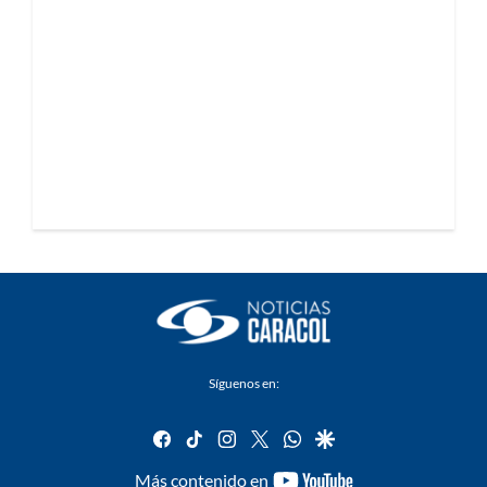
Síguenos en:
facebook
tiktok
instagram
twitter
whatsapp
google
youtube-
Más contenido en