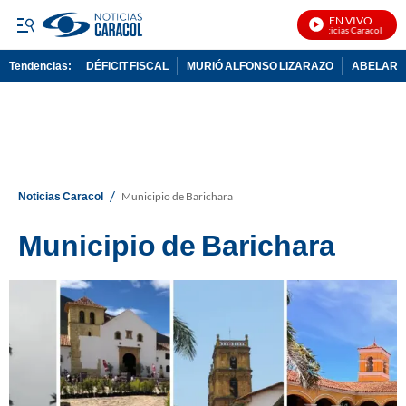
EN VIVO
Noticias Caracol En Vivo
Tendencias:
DÉFICIT FISCAL
MURIÓ ALFONSO LIZARAZO
ABELARDO
PUBLICIDAD
/
Noticias Caracol
Municipio de Barichara
Municipio de Barichara