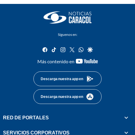
Síguenos en:
facebook
tiktok
instagram
twitter
whatsapp
google
youtube-
Más contenido en
footer
Descarga nuestra app en
Descarga nuestra app en
RED DE PORTALES
SERVICIOS CORPORATIVOS