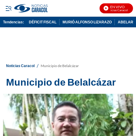
EN VIVO
Noticias Caracol En Vi
Tendencias:
DÉFICIT FISCAL
MURIÓ ALFONSO LIZARAZO
ABELARDO
PUBLICIDAD
/
Noticias Caracol
Municipio de Belalcázar
Municipio de Belalcázar