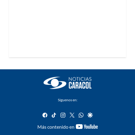
Síguenos en:
facebook
tiktok
instagram
twitter
whatsapp
google
youtube-
Más contenido en
footer