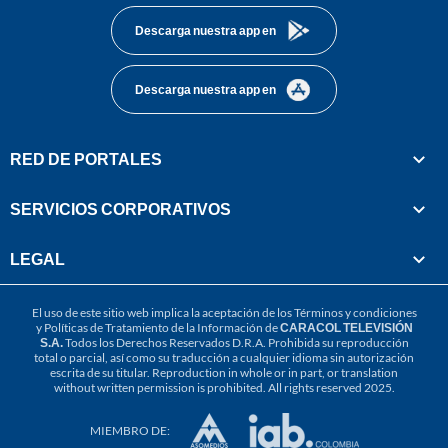
Descarga nuestra app en
Descarga nuestra app en
RED DE PORTALES
SERVICIOS CORPORATIVOS
LEGAL
El uso de este sitio web implica la aceptación de los
Términos y condiciones
y
Políticas de Tratamiento de la Información
de
CARACOL TELEVISIÓN
S.A.
Todos los Derechos Reservados D.R.A. Prohibida su reproducción
total o parcial, así como su traducción a cualquier idioma sin autorización
escrita de su titular. Reproduction in whole or in part, or translation
without written permission is prohibited. All rights reserved 2025.
MIEMBRO DE: