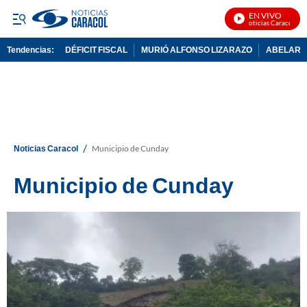
EN VIVO
Noticias Caracol En 
Tendencias:
DÉFICIT FISCAL
MURIÓ ALFONSO LIZARAZO
ABELARDO
PUBLICIDAD
/
Noticias Caracol
Municipio de Cunday
Municipio de Cunday