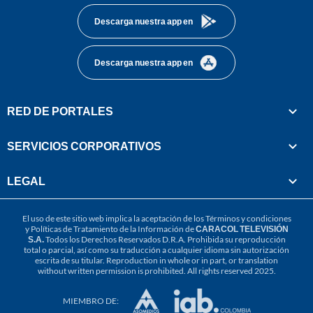
Descarga nuestra app en
Descarga nuestra app en
RED DE PORTALES
SERVICIOS CORPORATIVOS
LEGAL
El uso de este sitio web implica la aceptación de los
Términos y condiciones
y
Políticas de Tratamiento de la Información
de
CARACOL TELEVISIÓN
S.A.
Todos los Derechos Reservados D.R.A. Prohibida su reproducción
total o parcial, así como su traducción a cualquier idioma sin autorización
escrita de su titular. Reproduction in whole or in part, or translation
without written permission is prohibited. All rights reserved 2025.
MIEMBRO DE: