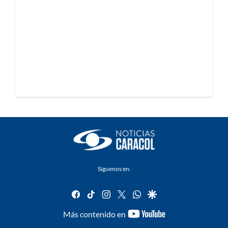
Síguenos en:
facebook
tiktok
instagram
twitter
whatsapp
google
youtube-
Más contenido en
footer