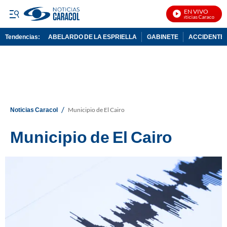
EN VIVO
Noticias Caracol En V
Tendencias:
ABELARDO DE LA ESPRIELLA
GABINETE
ACCIDENTE 
PUBLICIDAD
/
Noticias Caracol
Municipio de El Cairo
Municipio de El Cairo