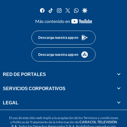
facebook
tiktok
instagram
twitter
whatsapp
google
youtube-
Más contenido en
footer
Descarga nuestra app en
Descarga nuestra app en
RED DE PORTALES
SERVICIOS CORPORATIVOS
LEGAL
El uso de este sitio web implica la aceptación de los
Términos y condiciones
y
Políticas de Tratamiento de la Información
de
CARACOL TELEVISIÓN
S.A.
Todos los Derechos Reservados D.R.A. Prohibida su reproducción